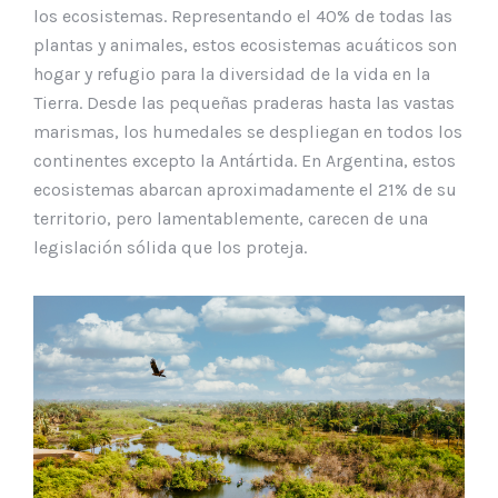
los ecosistemas. Representando el 40% de todas las
plantas y animales, estos ecosistemas acuáticos son
hogar y refugio para la diversidad de la vida en la
Tierra. Desde las pequeñas praderas hasta las vastas
marismas, los humedales se despliegan en todos los
continentes excepto la Antártida. En Argentina, estos
ecosistemas abarcan aproximadamente el 21% de su
territorio, pero lamentablemente, carecen de una
legislación sólida que los proteja.