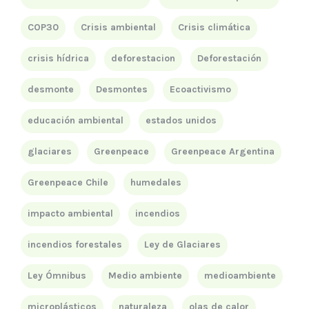
COP30
Crisis ambiental
Crisis climática
crisis hídrica
deforestacion
Deforestación
desmonte
Desmontes
Ecoactivismo
educación ambiental
estados unidos
glaciares
Greenpeace
Greenpeace Argentina
Greenpeace Chile
humedales
impacto ambiental
incendios
incendios forestales
Ley de Glaciares
Ley Ómnibus
Medio ambiente
medioambiente
microplásticos
naturaleza
olas de calor