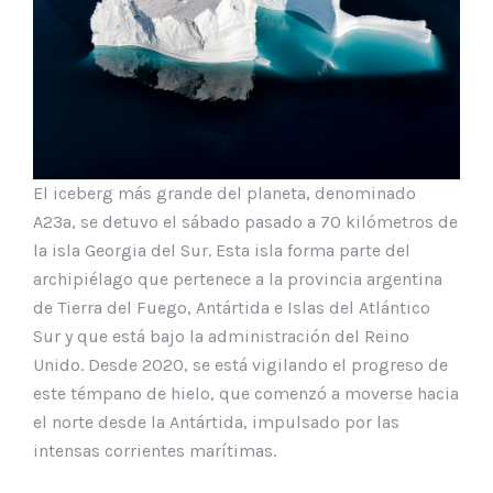
El iceberg más grande del planeta, denominado
A23a, se detuvo el sábado pasado a 70 kilómetros de
la isla Georgia del Sur. Esta isla forma parte del
archipiélago que pertenece a la provincia argentina
de Tierra del Fuego, Antártida e Islas del Atlántico
Sur y que está bajo la administración del Reino
Unido. Desde 2020, se está vigilando el progreso de
este témpano de hielo, que comenzó a moverse hacia
el norte desde la Antártida, impulsado por las
intensas corrientes marítimas.