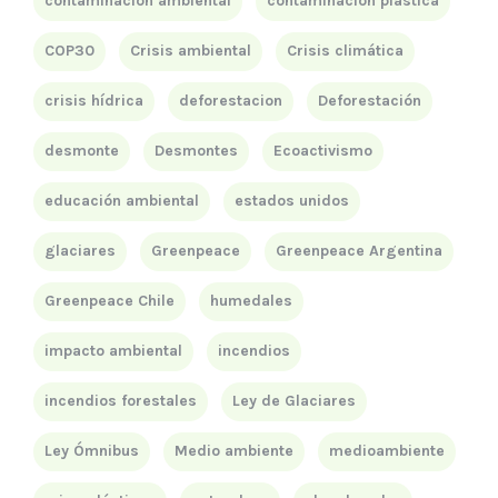
contaminación ambiental
contaminación plástica
COP30
Crisis ambiental
Crisis climática
crisis hídrica
deforestacion
Deforestación
desmonte
Desmontes
Ecoactivismo
educación ambiental
estados unidos
glaciares
Greenpeace
Greenpeace Argentina
Greenpeace Chile
humedales
impacto ambiental
incendios
incendios forestales
Ley de Glaciares
Ley Ómnibus
Medio ambiente
medioambiente