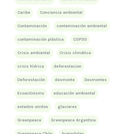
Caribe
Conciencia ambiental
Contaminación
contaminación ambiental
contaminación plástica
COP30
Crisis ambiental
Crisis climática
crisis hídrica
deforestacion
Deforestación
desmonte
Desmontes
Ecoactivismo
educación ambiental
estados unidos
glaciares
Greenpeace
Greenpeace Argentina
Greenpeace Chile
humedales