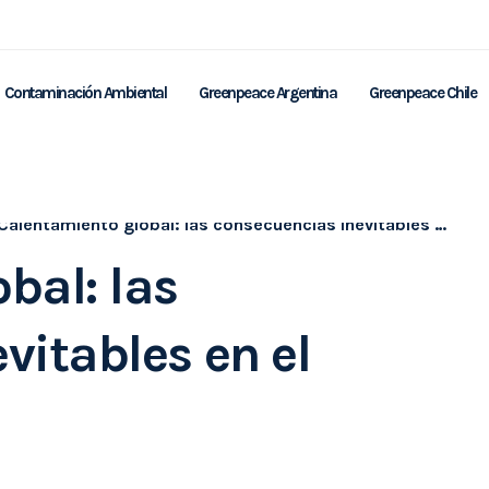
Contaminación Ambiental
Greenpeace Argentina
Greenpeace Chile
Calentamiento global: las consecuencias inevitables en el medio ambiente
bal: las
vitables en el