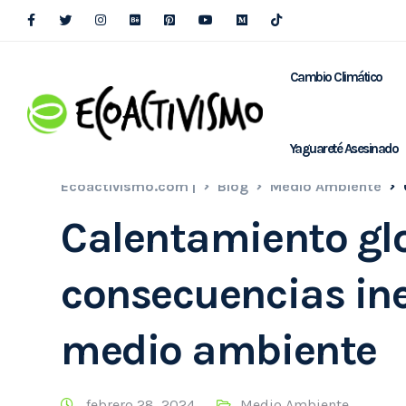
Cambio Climático
Yaguareté Asesinado
Ecoactivismo.com |
Blog
Medio Ambiente
Calentamiento glo
consecuencias ine
medio ambiente
febrero 28, 2024
Medio Ambiente