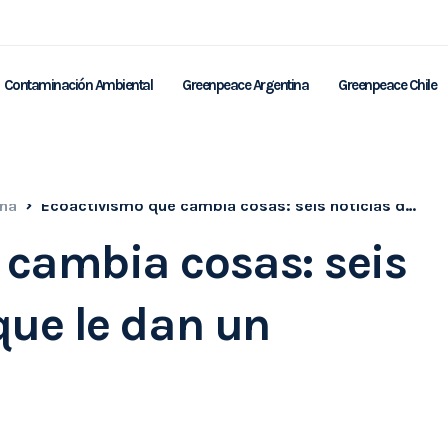
Contaminación Ambiental
Greenpeace Argentina
Greenpeace Chile
ina
Ecoactivismo que cambia cosas: seis noticias de 2025 que le dan un respiro al planeta
 cambia cosas: seis
que le dan un