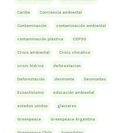
Caribe
Conciencia ambiental
Contaminación
contaminación ambiental
contaminación plástica
COP30
Crisis ambiental
Crisis climática
crisis hídrica
deforestacion
Deforestación
desmonte
Desmontes
Ecoactivismo
educación ambiental
estados unidos
glaciares
Greenpeace
Greenpeace Argentina
Greenpeace Chile
humedales