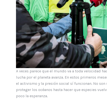
A veces parece que el mundo va a toda velocidad hac
lucha por el planeta avanza. En estos primeros mese
el activismo y la presión social sí funcionan. No so
proteger los océanos hasta hacer que especies vuelva
poco la esperanza.