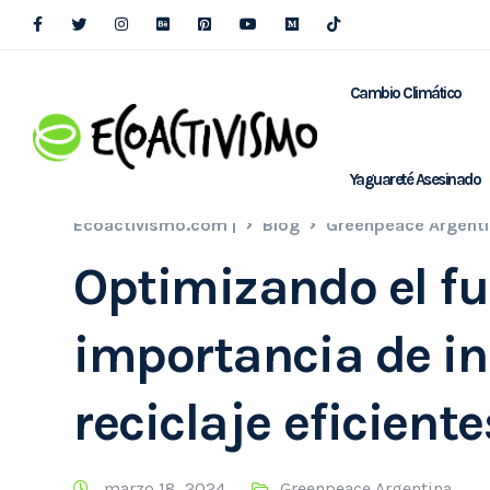
Cambio Climático
Yaguareté Asesinado
Ecoactivismo.com |
Blog
Greenpeace Argent
Optimizando el fu
importancia de in
reciclaje eficient
marzo 18, 2024
Greenpeace Argentina