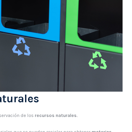
aturales
nservación de los
recursos naturales
.
teriales que se pueden reciclar para obtener
materias