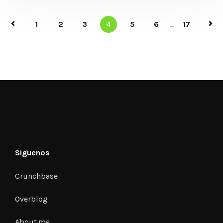
1
2
3
4
5
6
...
17
Siguenos
Crunchbase
Overblog
About.me