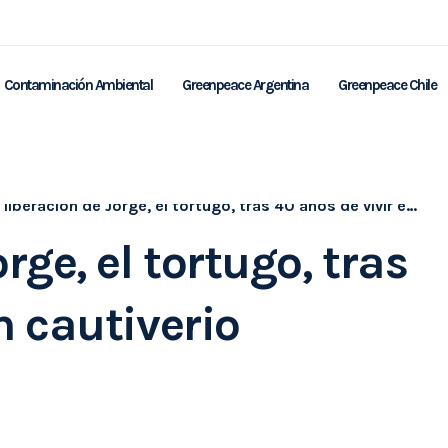
Contaminación Ambiental
Greenpeace Argentina
Greenpeace Chile
 liberación de Jorge, el tortugo, tras 40 años de vivir en cautiverio
rge, el tortugo, tras
n cautiverio