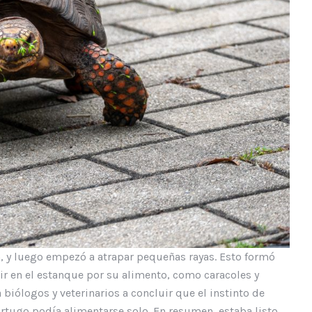
, y luego empezó a atrapar pequeñas rayas. Esto formó
r en el estanque por su alimento, como caracoles y
 biólogos y veterinarios a concluir que el instinto de
tortugo podía alimentarse solo. En resumen, estaba listo