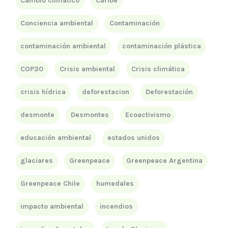
Cambio climático
Caribe
Conciencia ambiental
Contaminación
contaminación ambiental
contaminación plástica
COP30
Crisis ambiental
Crisis climática
crisis hídrica
deforestacion
Deforestación
desmonte
Desmontes
Ecoactivismo
educación ambiental
estados unidos
glaciares
Greenpeace
Greenpeace Argentina
Greenpeace Chile
humedales
impacto ambiental
incendios