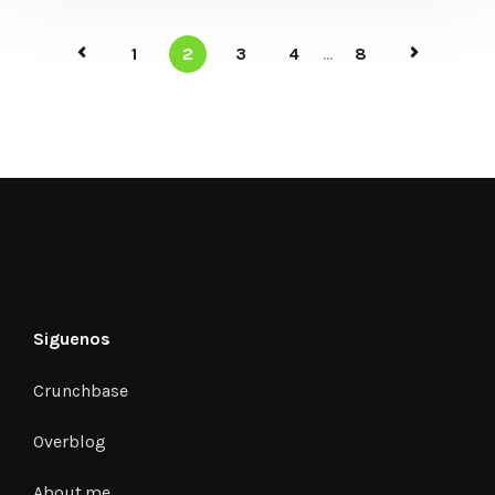
1
2
3
4
...
8
Siguenos
Crunchbase
Overblog
About.me