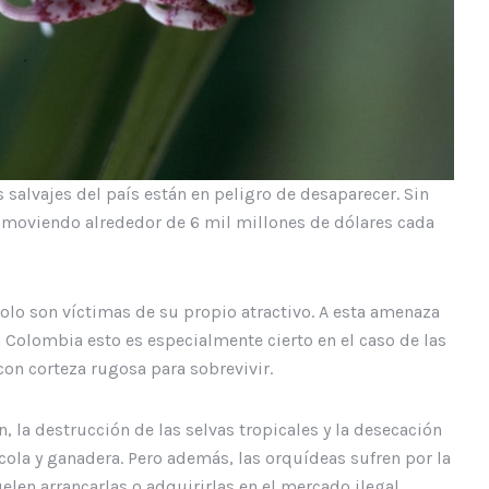
salvajes del país están en peligro de desaparecer. Sin
 moviendo alrededor de 6 mil millones de dólares cada
solo son víctimas de su propio atractivo. A esta amenaza
 Colombia esto es especialmente cierto en el caso de las
on corteza rugosa para sobrevivir.
, la destrucción de las selvas tropicales y la desecación
ícola y ganadera. Pero además, las orquídeas sufren por la
len arrancarlas o adquirirlas en el mercado ilegal.