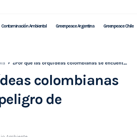
Contaminación Ambiental
Greenpeace Argentina
Greenpeace Chile
ia
¿Por qué las orquídeas colombianas se encuentran en peligro de extinción?
uídeas colombianas
peligro de
io Ambiente