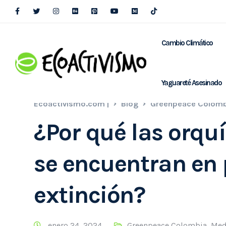
Cambio Climático
Yaguareté Asesinado
Ecoactivismo.com |
Blog
Greenpeace Colomb
¿Por qué las orq
se encuentran en 
extinción?
enero 24, 2024
Greenpeace Colombia
,
Med