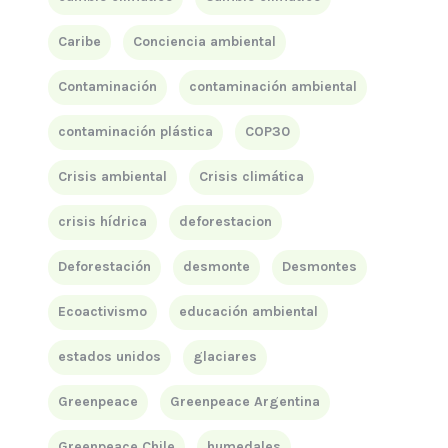
Caribe
Conciencia ambiental
Contaminación
contaminación ambiental
contaminación plástica
COP30
Crisis ambiental
Crisis climática
crisis hídrica
deforestacion
Deforestación
desmonte
Desmontes
Ecoactivismo
educación ambiental
estados unidos
glaciares
Greenpeace
Greenpeace Argentina
Greenpeace Chile
humedales