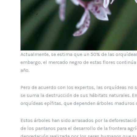
Actualmente, se estima que un 50% de las orquídeas 
embargo, el mercado negro de estas flores continúa
año.
Pero de acuerdo con los expertos, las orquídeas no 
se suma la destrucción de sus hábitats naturales. En
orquídeas epífitas, que dependen árboles maduros c
Estos árboles han sido arrasados por la deforestación
de los pantanos para el desarrollo de la frontera agr
depredación realizada por los seres humanos que sue