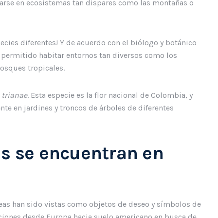
llarse en ecosistemas tan dispares como las montañas o
pecies diferentes! Y de acuerdo con el biólogo y botánico
n permitido habitar entornos tan diversos como los
bosques tropicales.
 trianae
. Esta especie es la flor nacional de Colombia, y
nte en jardines y troncos de árboles de diferentes
as se encuentran en
ídeas han sido vistas como objetos de deseo y símbolos de
ediciones desde Europa hacia suelo americano en busca de