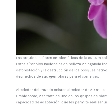
Las orquídeas, flores emblemáticas de la cultura co
Estos símbolos nacionales de belleza y elegancia i
deforestación y la destrucción de los bosques nativo
desmedida de sus ejemplares para el comercio.
Alrededor del mundo existen alrededor de 50 mil es
Orchidaceae, y se trata de uno de los grupos de plan
capacidad de adaptación, que les permite realizar u